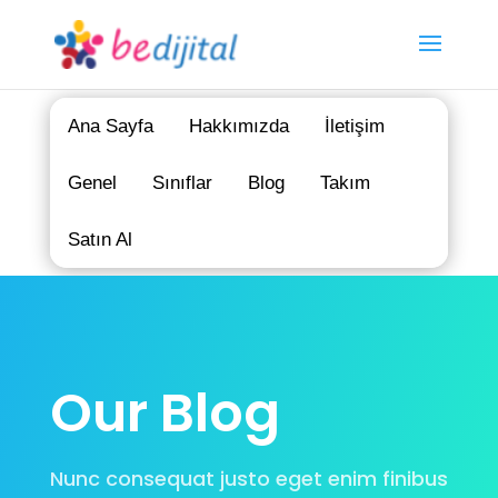
Ana Sayfa
Hakkımızda
İletişim
Genel
Sınıflar
Blog
Takım
Satın Al
Our Blog
Nunc consequat justo eget enim finibus