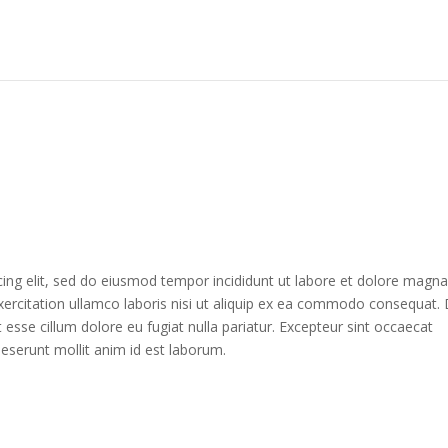
cing elit, sed do eiusmod tempor incididunt ut labore et dolore magn
xercitation ullamco laboris nisi ut aliquip ex ea commodo consequat. 
it esse cillum dolore eu fugiat nulla pariatur. Excepteur sint occaecat
 deserunt mollit anim id est laborum.