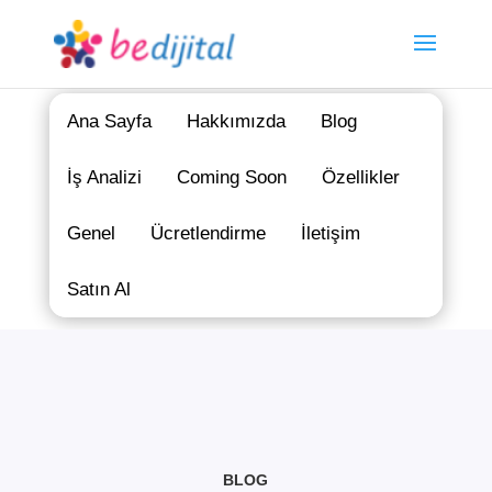
Ana Sayfa
Hakkımızda
Blog
İş Analizi
Coming Soon
Özellikler
Genel
Ücretlendirme
İletişim
Satın Al
BLOG