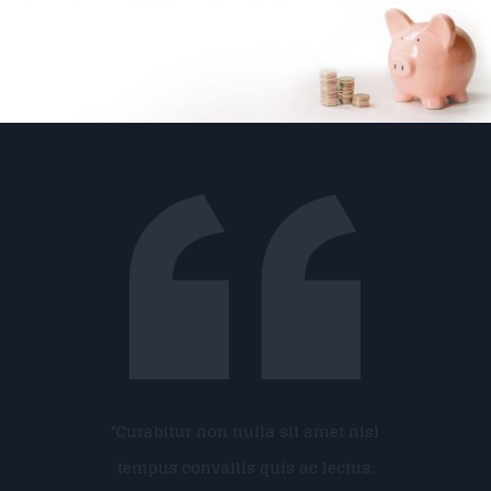
"Curabitur non nulla sit amet nisl
tempus convallis quis ac lectus.