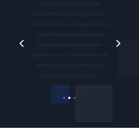
Lorem ipsum dolor sit amet,
consectetur adipiscing elit. Cras
ultricies ligula sed magna dictum
porta. Praesent sapien massa,
convallis a pellentesque nec,
egestas non nisi. Vestibulum ante
ipsum primis in faucibus orci
luctus et ultrices posuere."
Stephanie Rawson