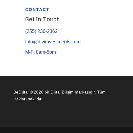
CONTACT
Get In Touch
(255) 236-2362
info@diviinvestments.com
M-F: 8am-5pm
BeDijital © 2020 bir Dijital Bilişim markasıdır. Tüm
Hakları saklıdır.