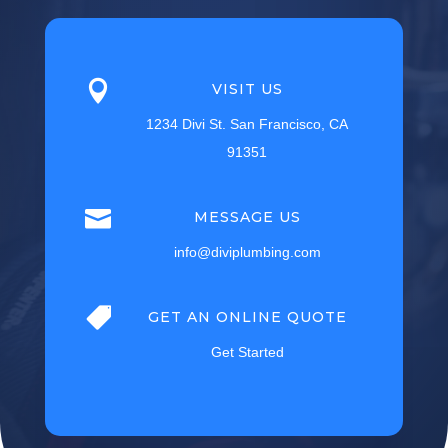

VISIT US
1234 Divi St. San Francisco, CA
91351

MESSAGE US
info@diviplumbing.com

GET AN ONLINE QUOTE
Get Started