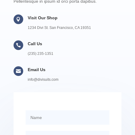
Pellentesque in ipsum id orci porta dapibus.
Visit Our Shop

1234 Divi St. San Francisco, CA 19351
Call Us

(235) 235-1351
Email Us

info@divisuits.com