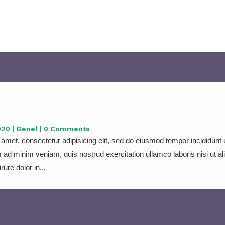
020
|
Genel
| 0 Comments
amet, consectetur adipisicing elit, sed do eiusmod tempor incididunt u
 ad minim veniam, quis nostrud exercitation ullamco laboris nisi ut 
ure dolor in...