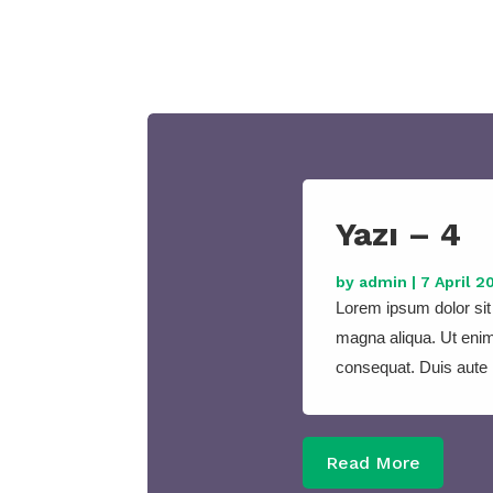
Yazı – 4
by
admin
|
7 April 2
Lorem ipsum dolor sit 
magna aliqua. Ut enim
consequat. Duis aute ir
Read More