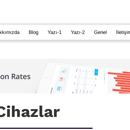
kkımızda
Blog
Yazı-1
Yazı-2
Genel
İletişi
Cihazlar