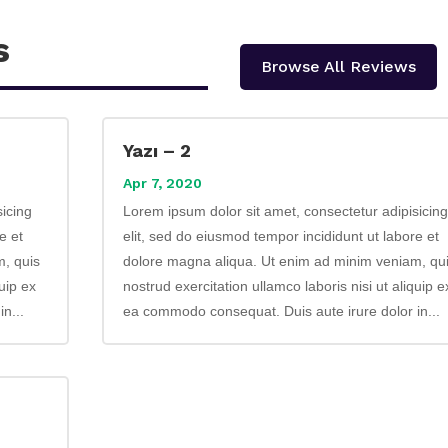
s
Browse All Reviews
Yazı – 2
Apr 7, 2020
sicing
Lorem ipsum dolor sit amet, consectetur adipisicing
e et
elit, sed do eiusmod tempor incididunt ut labore et
m, quis
dolore magna aliqua. Ut enim ad minim veniam, qu
quip ex
nostrud exercitation ullamco laboris nisi ut aliquip e
n...
ea commodo consequat. Duis aute irure dolor in...