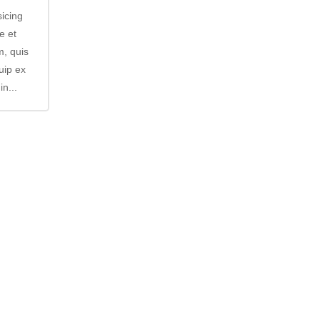
sicing
e et
m, quis
quip ex
n...