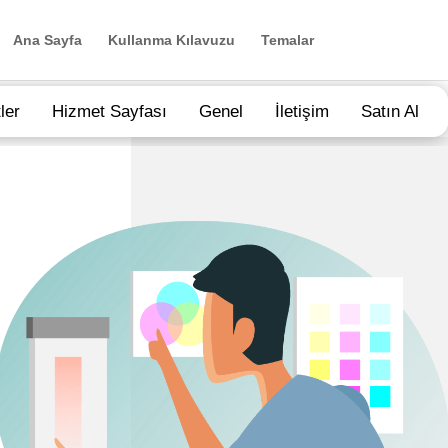
Ana Sayfa
Kullanma Kılavuzu
Temalar
ler
Hizmet Sayfası
Genel
İletişim
Satın Al