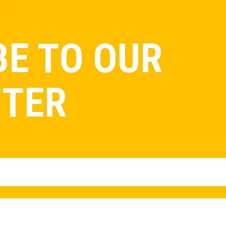
BE TO OUR
TER