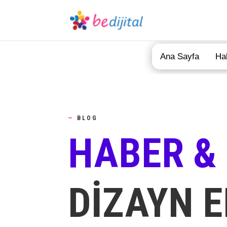
Ana Sayfa
Ha
—
BLOG
HABER &
DİZAYN E