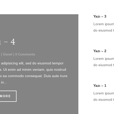
Yazı – 3
Lorem ipsum d
do eiusmod t
 – 4
Yazı – 2
|
Genel
| 0 Comments
Lorem ipsum d
 adipisicing elit, sed do eiusmod tempor
do eiusmod t
ua. Ut enim ad minim veniam, quis nostrud
ip ex ea commodo consequat. Duis aute irure
in...
Yazı – 1
Lorem ipsum d
 MORE
do eiusmod t