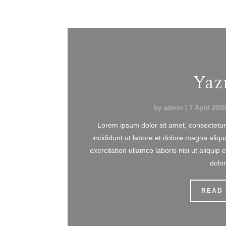
Yazı
by
admin
|
7 April 2020
Lorem ipsum dolor sit amet, consectetur
incididunt ut labore et dolore magna aliq
exercitation ullamco laboris nisi ut aliqu
dolor 
READ