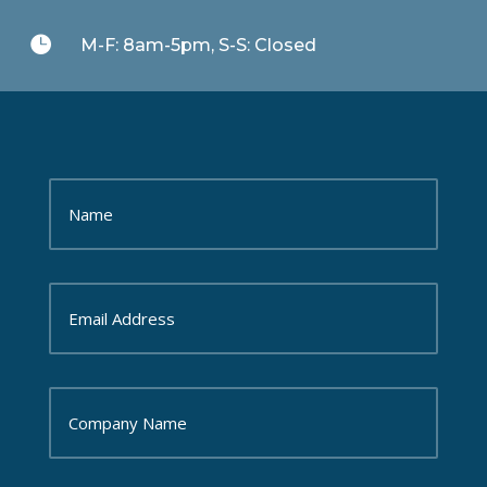

M-F: 8am-5pm, S-S: Closed