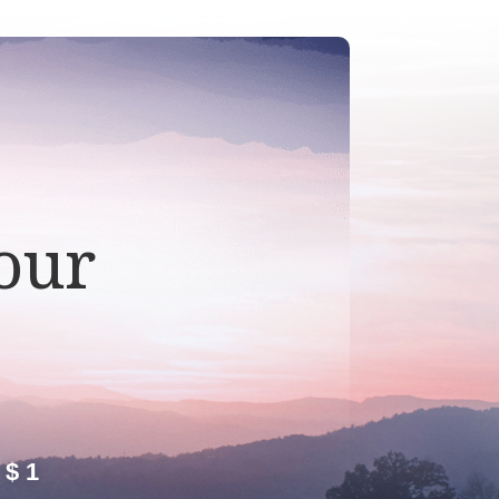
our
 $1