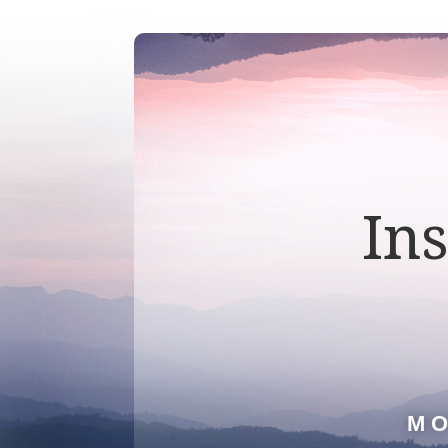
In
MO