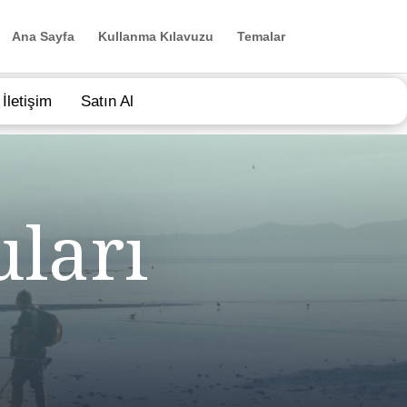
Ana Sayfa
Kullanma Kılavuzu
Temalar
İletişim
Satın Al
ları