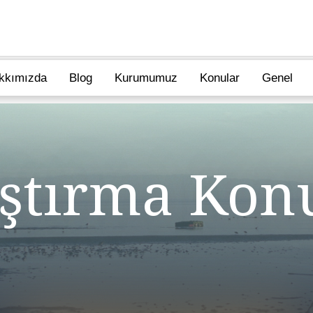
kkımızda
Blog
Kurumumuz
Konular
Genel
ştırma Konu