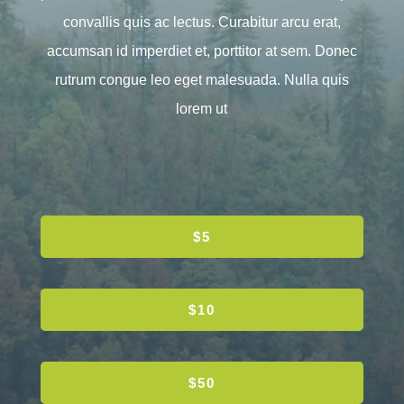
convallis quis ac lectus. Curabitur arcu erat,
accumsan id imperdiet et, porttitor at sem. Donec
rutrum congue leo eget malesuada. Nulla quis
lorem ut
$5
$10
$50