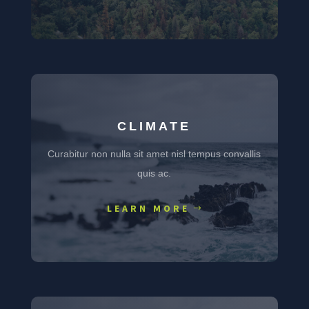
CLIMATE
Curabitur non nulla sit amet nisl tempus convallis
quis ac.
LEARN MORE