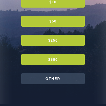
$10
$50
$250
$500
OTHER