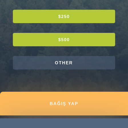
$250
$500
OTHER
BAĞIŞ YAP