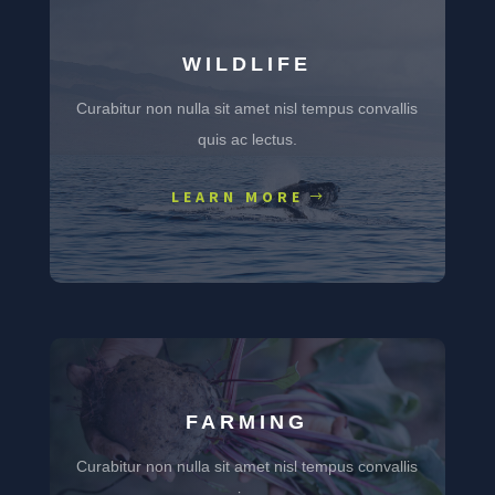
WILDLIFE
Curabitur non nulla sit amet nisl tempus convallis
quis ac lectus.
LEARN MORE
FARMING
Curabitur non nulla sit amet nisl tempus convallis