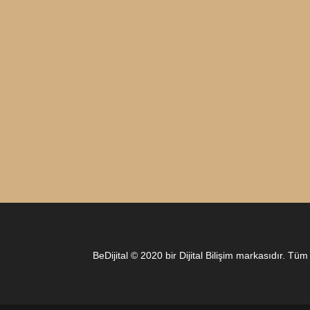
BeDijital © 2020 bir Dijital Bilişim markasıdır. Tüm 