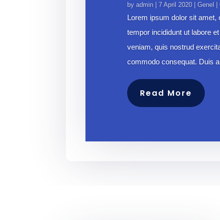
by
admin
|
7 April 2020
|
Genel
|
Lorem ipsum dolor sit amet, c
tempor incididunt ut labore 
veniam, quis nostrud exercitat
commodo consequat. Duis aute
Read More