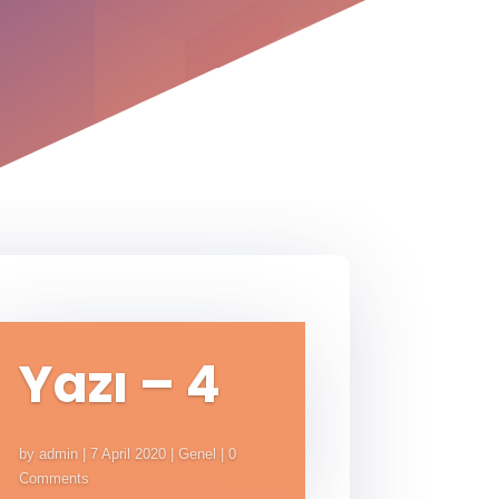
Yazı – 4
by
admin
|
7 April 2020
|
Genel
| 0
Comments