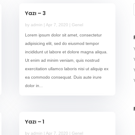
Yazı – 3
by
admin
|
Apr 7, 2020
|
Genel
Lorem ipsum dolor sit amet, consectetur
adipisicing elit, sed do eiusmod tempor
incididunt ut labore et dolore magna aliqua.
Ut enim ad minim veniam, quis nostrud
exercitation ullamco laboris nisi ut aliquip ex
ea commodo consequat. Duis aute irure
dolor in...
Yazı – 1
by
admin
|
Apr 7, 2020
|
Genel