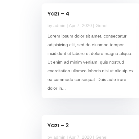
Yazı – 4
by
admin
|
Apr 7, 2020
|
Genel
Lorem ipsum dolor sit amet, consectetur
adipisicing elit, sed do eiusmod tempor
incididunt ut labore et dolore magna aliqua.
Ut enim ad minim veniam, quis nostrud
exercitation ullamco laboris nisi ut aliquip ex
ea commodo consequat. Duis aute irure
dolor in...
Yazı – 2
by
admin
|
Apr 7, 2020
|
Genel