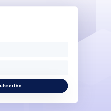
Here
ubscribe