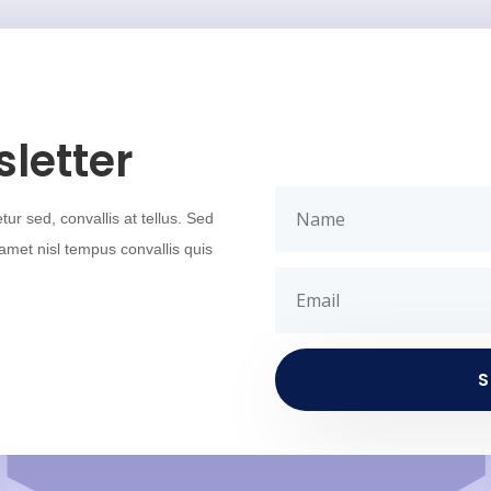
Your Title Goes 
letter
ur sed, convallis at tellus. Sed
t amet nisl tempus convallis quis
S