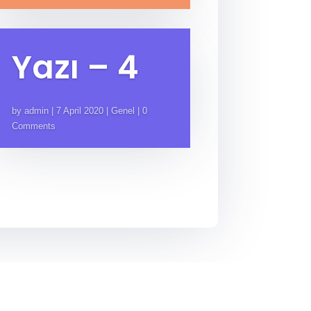
Yazı – 4
by
admin
|
7 April 2020
|
Genel
| 0
Comments