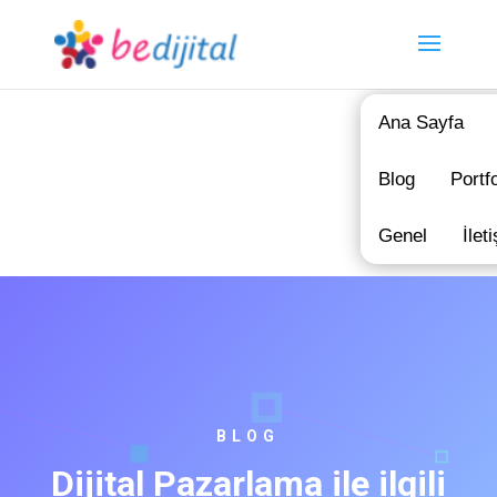
Ana Sayfa
Blog
Portf
Genel
İlet
BLOG
Dijital Pazarlama ile ilgili