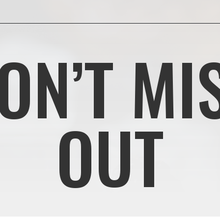
ON’T MI
OUT