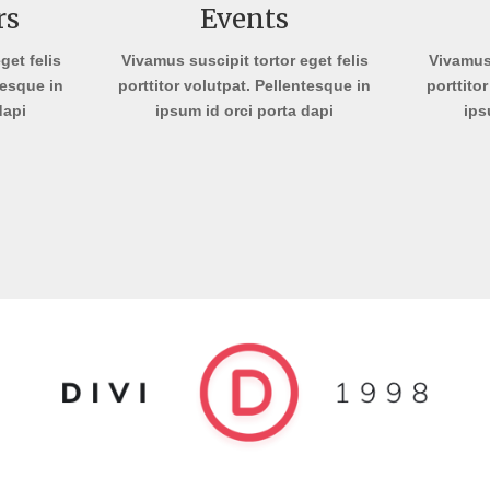
rs
Events
get felis
Vivamus suscipit tortor eget felis
Vivamus 
tesque in
porttitor volutpat. Pellentesque in
porttito
dapi
ipsum id orci porta dapi
ips