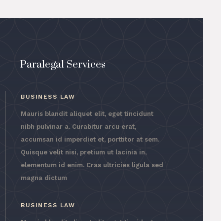
Paralegal Services
BUSINESS LAW
Mauris blandit aliquet elit, eget tincidunt
nibh pulvinar a. Curabitur arcu erat,
accumsan id imperdiet et, porttitor at sem.
Quisque velit nisi, pretium ut lacinia in,
elementum id enim. Cras ultricies ligula sed
magna dictum
BUSINESS LAW