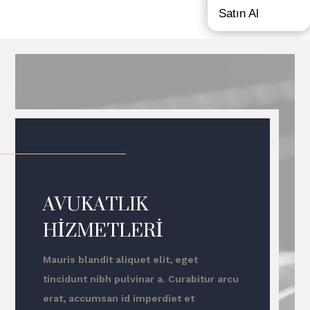
Satın Al
AVUKATLIK
HİZMETLERİ
Mauris blandit aliquet elit, eget
tincidunt nibh pulvinar a. Curabitur arcu
erat, accumsan id imperdiet et