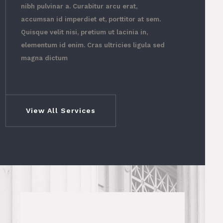
nibh pulvinar a. Curabitur arcu erat,
accumsan id imperdiet et, porttitor at sem.
Quisque velit nisi, pretium ut lacinia in,
elementum id enim. Cras ultricies ligula sed
magna dictum
View All Services