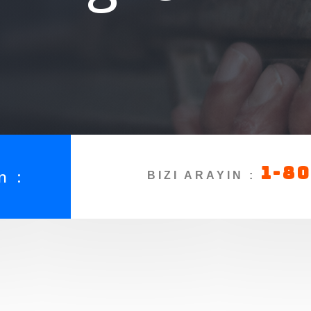
1-8
n :
BIZI ARAYIN :