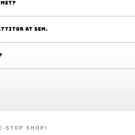
amet?
rttitor at sem.
?
E-STOP SHOP!