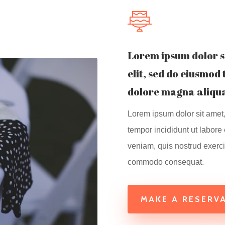
Lorem ipsum dolor s
elit, sed do eiusmod
dolore magna aliqua
Lorem ipsum dolor sit amet,
tempor incididunt ut labore
veniam, quis nostrud exercit
commodo consequat.
MAKE A RESERV