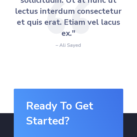
sollicitudin. Ut at nunc ut
lectus interdum consectetur
et quis erat. Etiam vel lacus
ex."
– Ali Sayed
Ready To Get
Started?