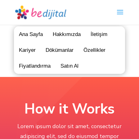
Ana Sayfa
Hakkımızda
İletişim
Kariyer
Dökümanlar
Özellikler
Fiyatlandırma
Satın Al
How it Works
Lorem ipsum dolor sit amet, consectetur
adipiscing elit, sed do eiusmod tempor