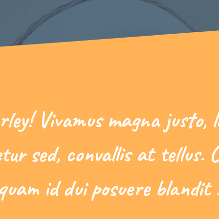
rley! Vivamus magna justo, l
tur sed, convallis at tellus. 
 quam id dui posuere blandit s