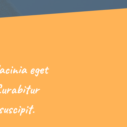
acinia eget
Curabitur
uscipit.