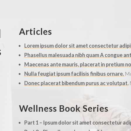
Articles
d
Lorem ipsum dolor sit amet consectetur adipis
s
Phasellus malesuada nibh quam A congue ante 
Maecenas ante mauris, placerat in pretium non
Nulla feugiat ipsum facilisis finibus ornare.
Mo
Donec placerat bibendum purus ac volutpat.
Wellness Book Series
Part 1 – Ipsum dolor sit amet consectetur adip