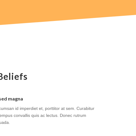
Beliefs
a sed magna
cumsan id imperdiet et, porttitor at sem. Curabitur
 tempus convallis quis ac lectus. Donec rutrum
uada.