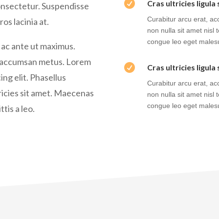

Cras ultricies ligul
onsectetur. Suspendisse
Curabitur arcu erat, ac
os lacinia at.
non nulla sit amet nisl
congue leo eget males
 ac ante ut maximus.
t, accumsan metus. Lorem

Cras ultricies ligul
ing elit. Phasellus
Curabitur arcu erat, ac
icies sit amet. Maecenas
non nulla sit amet nisl
congue leo eget males
tis a leo.