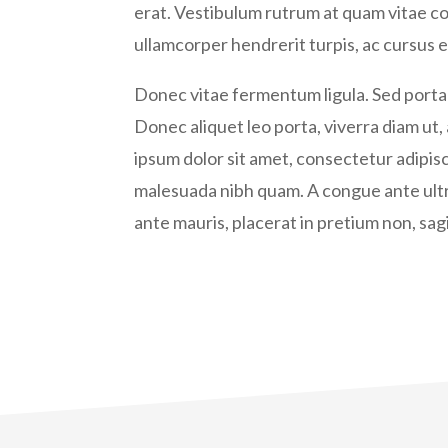
erat. Vestibulum rutrum at quam vitae c
ullamcorper hendrerit turpis, ac cursus er
Donec vitae fermentum ligula. Sed porta
Donec aliquet leo porta, viverra diam u
ipsum dolor sit amet, consectetur adipisc
malesuada nibh quam. A congue ante ultr
ante mauris, placerat in pretium non, sagit