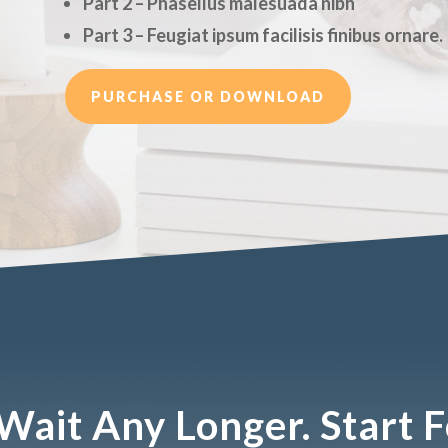
Part 2 – Phasellus malesuada nibh
Part 3 – Feugiat ipsum facilisis finibus ornare.
PURCHASE OR DOWNLOAD
Wait Any Longer. Start 