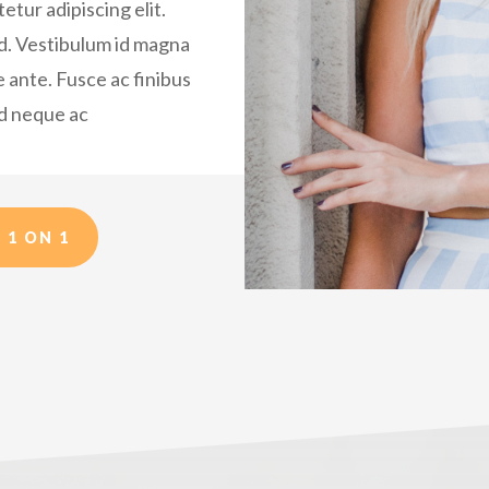
etur adipiscing elit.
od. Vestibulum id magna
 ante. Fusce ac finibus
od neque ac
 1 ON 1