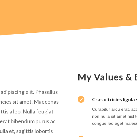
My Values & 
dipiscing elit. Phasellus

Cras ultricies ligul
icies sit amet. Maecenas
Curabitur arcu erat, ac
ttis a leo. Nulla feugiat
non nulla sit amet nisl
acerat bibendum purus ac
congue leo eget males
lla et, sagittis lobortis