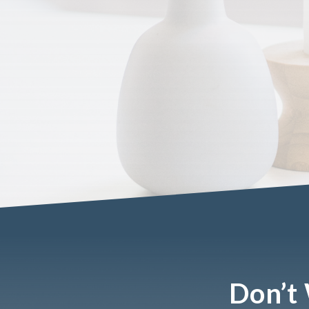
Don’t 