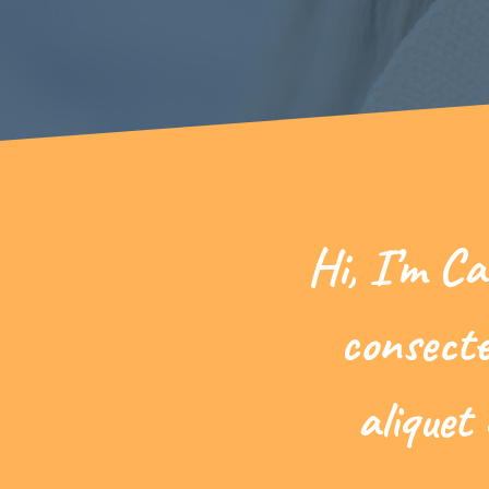
Hi, I’m Ca
consecte
aliquet