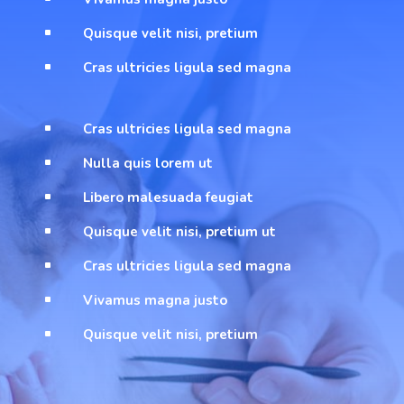
Quisque velit nisi, pretium
^
Cras ultricies ligula sed magna
^
Cras ultricies ligula sed magna
^
Nulla quis lorem ut
^
Libero malesuada feugiat
^
Quisque velit nisi, pretium ut
^
Cras ultricies ligula sed magna
^
Vivamus magna justo
^
Quisque velit nisi, pretium
^