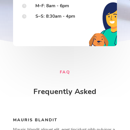
M–F: 8am - 6pm

S–S: 8:30am - 4pm

FAQ
Frequently Asked
MAURIS BLANDIT
Mauris blandit aliquet elit, eget tincidunt nibh pulvinar a.