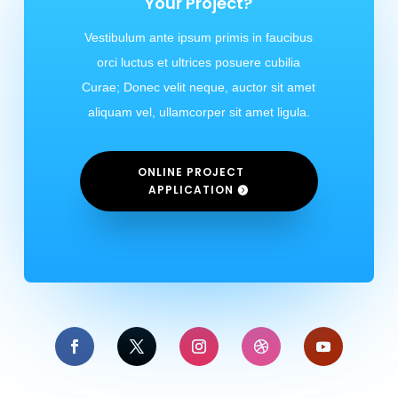
Your Project?
Vestibulum ante ipsum primis in faucibus
orci luctus et ultrices posuere cubilia
Curae; Donec velit neque, auctor sit amet
aliquam vel, ullamcorper sit amet ligula.
ONLINE PROJECT
APPLICATION