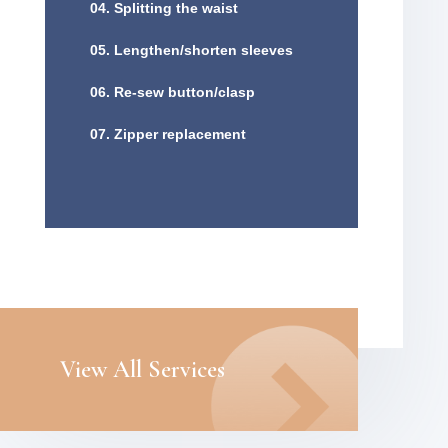
04. Splitting the waist
05. Lengthen/shorten sleeves
06. Re-sew button/clasp
07. Zipper replacement
View All Services