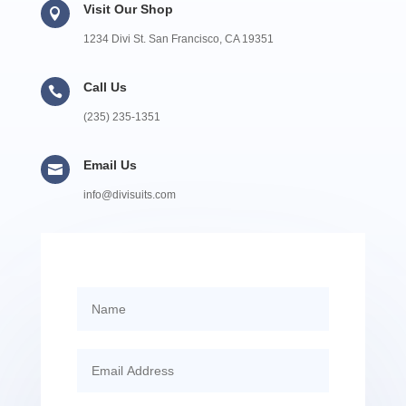
Visit Our Shop

1234 Divi St. San Francisco, CA 19351
Call Us

(235) 235-1351
Email Us

info@divisuits.com