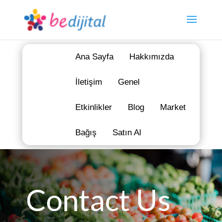
Ana Sayfa
Hakkımızda
İletişim
Genel
Etkinlikler
Blog
Market
Bağış
Satın Al
Contact Us