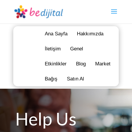
Ana Sayfa
Hakkımızda
İletişim
Genel
Etkinlikler
Blog
Market
Bağış
Satın Al
Help Us