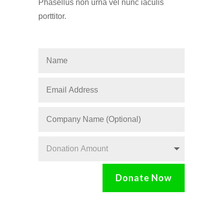
Phasellus non urna vel nunc iaculis
porttitor.
Donate Now