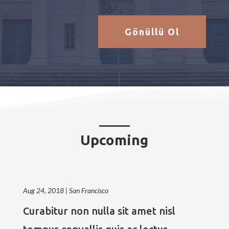
Gönüllü Ol
Upcoming
Aug 24, 2018 | San Francisco
Curabitur non nulla sit amet nisl