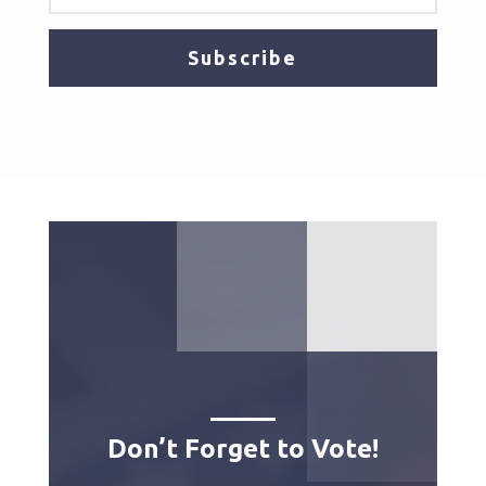
Subscribe
Don’t Forget to Vote!