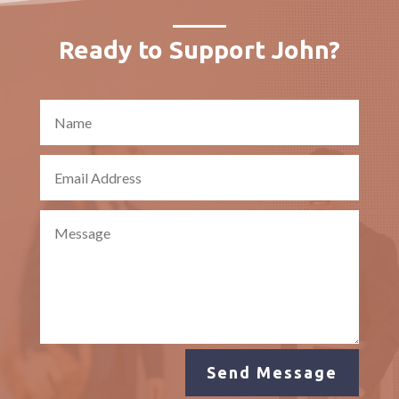
Ready to Support John?
Send Message