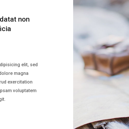
idatat non
icia
ipisicing elit, sed
 dolore magna
rud exercitation
m ipsam voluptatem
it.