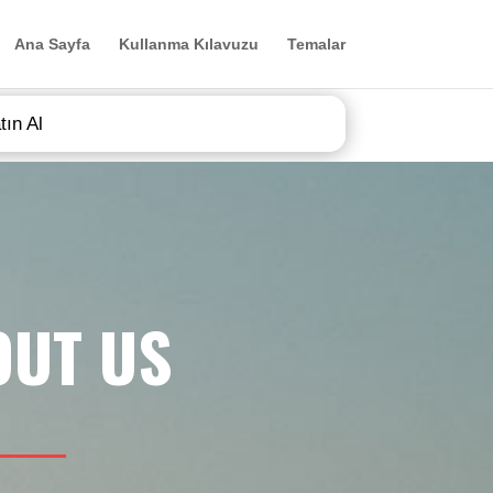
Ana Sayfa
Kullanma Kılavuzu
Temalar
tın Al
OUT US