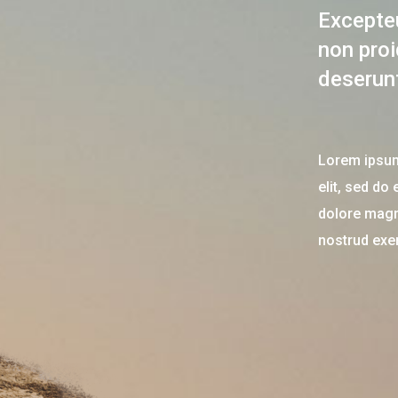
Excepte
non proi
deserun
Lorem ipsum
elit, sed do
dolore magn
nostrud exer