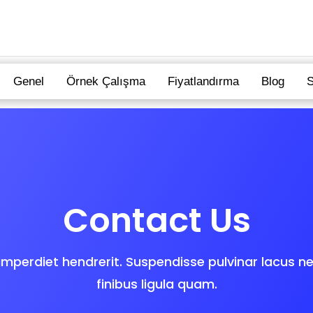
Genel
Örnek Çalışma
Fiyatlandırma
Blog
S
Contact Us
 imperdiet hendrerit. Suspendisse pulvinar lacus nec
finibus ligula quam.