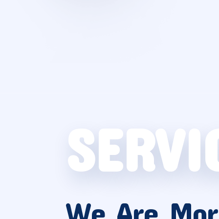
SERVI
We Are Mor