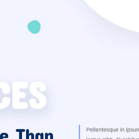
CES
e Than
Pellentesque in ipsum