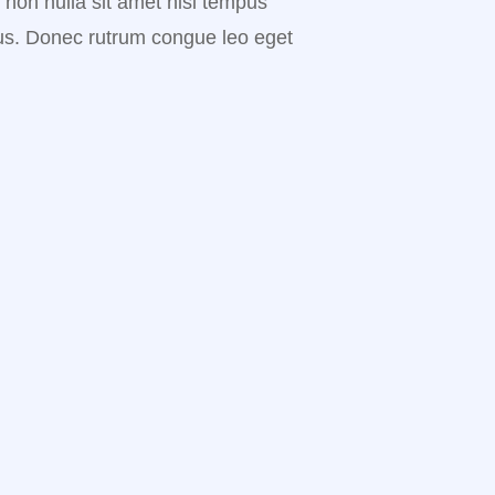
r non nulla sit amet nisl tempus
tus. Donec rutrum congue leo eget