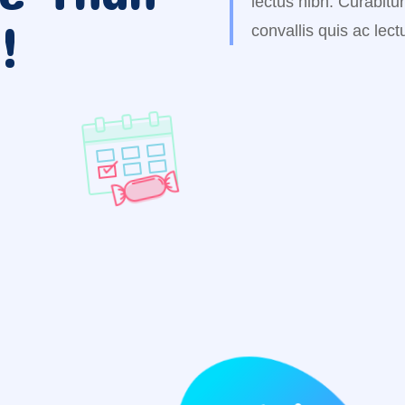
lectus nibh. Curabitu
!
convallis quis ac lec