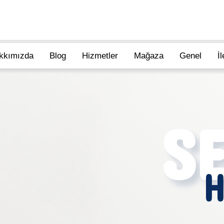
kkımızda
Blog
Hizmetler
Mağaza
Genel
İ
SE
H