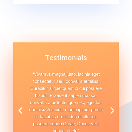
Testimonials
“Vivamus magna justo, lacinia eget
consectetur sed, convallis at tellus.
Curabitur aliquet quam id dui posuere
blandit. Praesent sapien massa,
convallis a pellentesque nec, egestas
non nisi. Vestibulum ante ipsum primis
in faucibus orci luctus et ultrices
posuere cubilia Curae; Donec velit
neque, aucto”