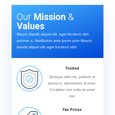
Our
Mission
&
Values
Mauris blandit aliquet elit, eget tincidunt nibh
pulvinar a. Vestibulum ante ipsum prim Mauris
blandit aliquet elit, eget tincidunt nibh.
Trusted
Quisque velit nisi, pretium ut
lacinia in, elementum id enim.
Curabitur non nulla sit amet
nisl
Fair Prices