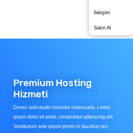
İletişim
Satın Al
Premium Hosting
Hizmeti
Donec sollicitudin molestie malesuada. Lorem
ipsum dolor sit amet, consectetur adipiscing elit.
Vestibulum ante ipsum primis in faucibus orci