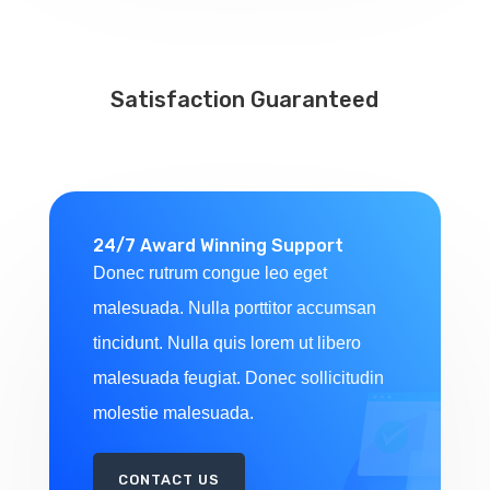
Satisfaction Guaranteed
24/7 Award Winning Support
Donec rutrum congue leo eget
malesuada. Nulla porttitor accumsan
tincidunt. Nulla quis lorem ut libero
malesuada feugiat. Donec sollicitudin
molestie malesuada.
CONTACT US