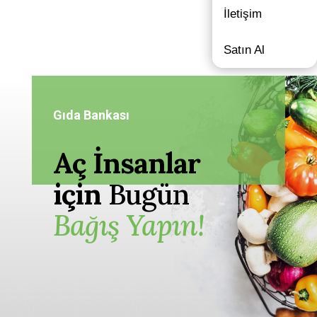
İletişim
Satın Al
Gıda Bankası
Aç İnsanlar
için
Bugün
Bağış Yapın!