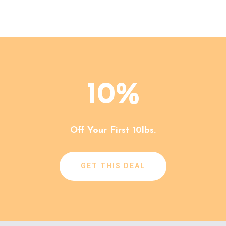
10
%
Off Your First 10lbs.
GET THIS DEAL