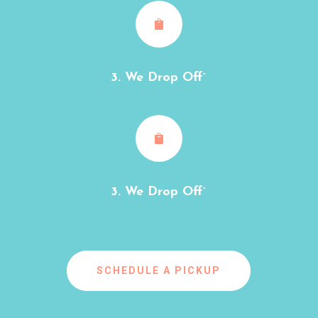

3. We Drop Off`

3. We Drop Off`
SCHEDULE A PICKUP