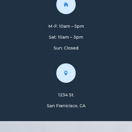

M-F: 10am – 5pm
Sat: 10am – 3pm
Sun: Closed

1234 St.
San Franicisco, CA