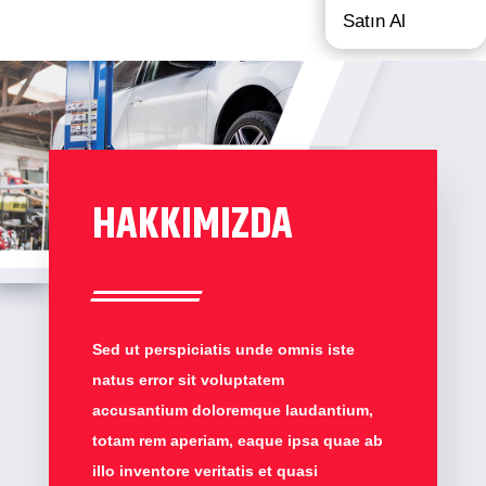
Satın Al
HAKKIMIZDA
Sed ut perspiciatis unde omnis iste
natus error sit voluptatem
accusantium doloremque laudantium,
totam rem aperiam, eaque ipsa quae ab
illo inventore veritatis et quasi