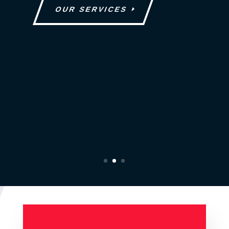
OUR SERVICES
“Curabitur blandit aliquet elit, eget
tincidunt nibh pulvinar a. aliquet
quam id dui posuere”