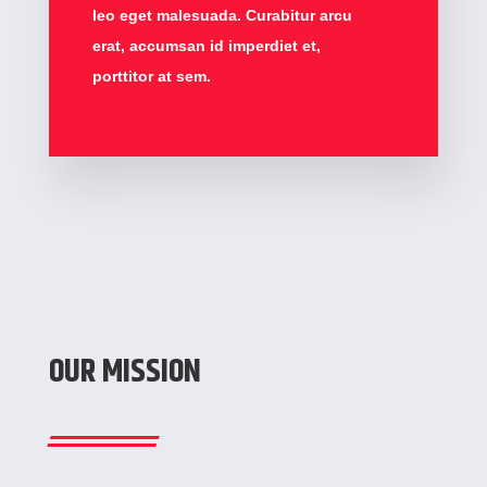
leo eget malesuada. Curabitur arcu
erat, accumsan id imperdiet et,
porttitor at sem.
OUR MISSION