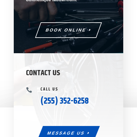
BOOK ONLINE
CONTACT US
CALL US

(255) 352-6258
MESSAGE US