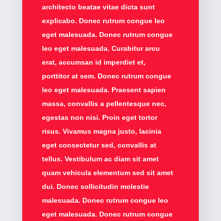
architecto beatae vitae dicta sunt
explicabo. Donec rutrum congue leo
eget malesuada. Donec rutrum congue
leo eget malesuada. Curabitur arcu
erat, accumsan id imperdiet et,
porttitor at sem. Donec rutrum congue
leo eget malesuada. Praesent sapien
massa, convallis a pellentesque nec,
egestas non nisi. Proin eget tortor
risus. Vivamus magna justo, lacinia
eget consectetur sed, convallis at
tellus. Vestibulum ac diam sit amet
quam vehicula elementum sed sit amet
dui. Donec sollicitudin molestie
malesuada. Donec rutrum congue leo
eget malesuada. Donec rutrum congue