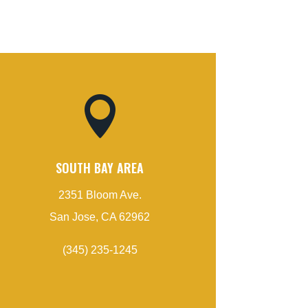

SOUTH BAY AREA
2351 Bloom Ave.
San Jose, CA 62962
(345) 235-1245