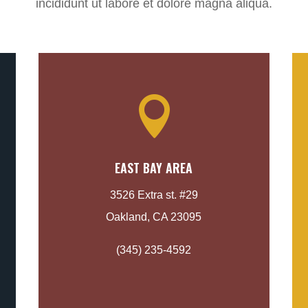
incididunt ut labore et dolore magna aliqua.

EAST BAY AREA
3526 Extra st. #29
Oakland, CA 23095
(345) 235-4592