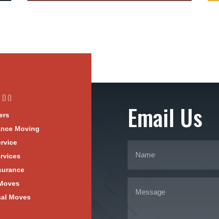
 DO
Email Us
ers
ance Moving
rvice
rvices
surance
Moves
nal Moves