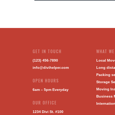
GET IN TOUCH
WHAT WE
(123) 456-7890
Local Mov
info@divihelper.com
Long dist
Packing se
OPEN HOURS
Storage Se
Moving In
6am – 5pm Everyday
Business 
OUR OFFICE
Internatio
1234 Divi St. #100