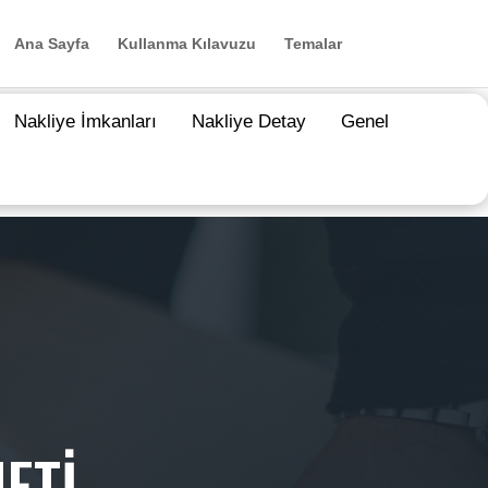
Ana Sayfa
Kullanma Kılavuzu
Temalar
Nakliye İmkanları
Nakliye Detay
Genel
ETİ