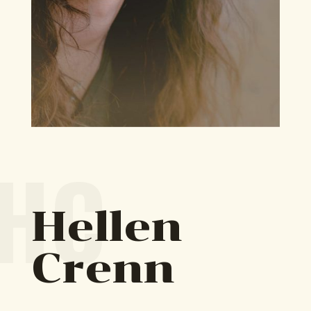
HC
Hellen
Crenn