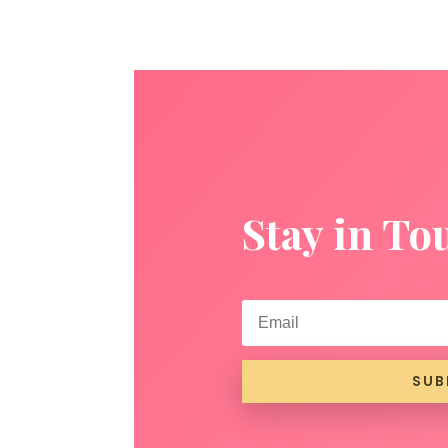
Stay in To
SUB