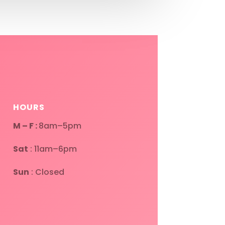
HOURS
M – F :
8am–5pm
Sat
: 11am–6pm
Sun
: Closed