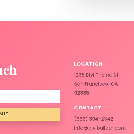
LOCATION
uch
1235 Divi Theme St.
San Francisco, CA
92335
CONTACT
MIT
(333) 394-2342
info@divibuilder.com