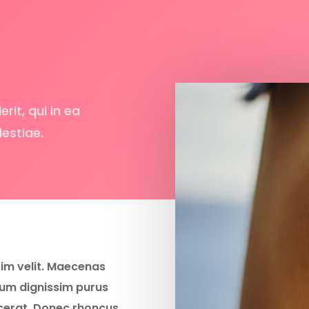
it, qui in ea
lestiae.
im velit. Maecenas
lum dignissim purus
lacerat. Donec rhoncus