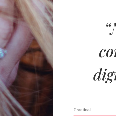
“
co
dig
Practical