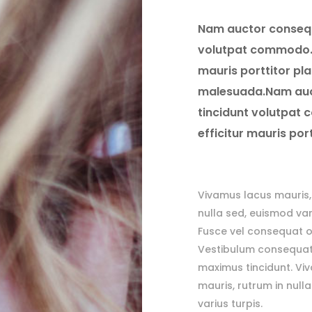
Nam auctor consequa
volutpat commodo. V
mauris porttitor pl
malesuada.Nam auct
tincidunt volutpat 
efficitur mauris por
Vivamus lacus mauris,
nulla sed, euismod vari
Fusce vel consequat or
Vestibulum consequat 
maximus tincidunt. Vi
mauris, rutrum in null
varius turpis.