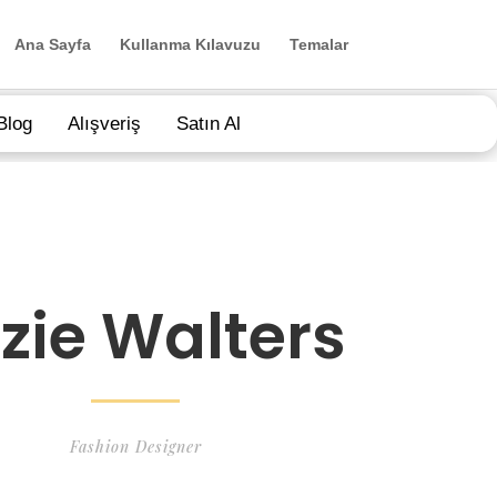
Ana Sayfa
Kullanma Kılavuzu
Temalar
Blog
Alışveriş
Satın Al
zzie Walters
Fashion Designer