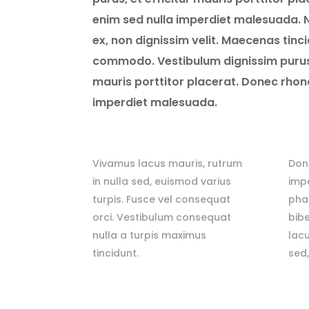
enim sed nulla imperdiet malesuada.
ex, non dignissim velit. Maecenas tinc
commodo. Vestibulum dignissim purus p
mauris porttitor placerat. Donec rhon
imperdiet malesuada.
Vivamus lacus mauris, rutrum
Don
in nulla sed, euismod varius
imp
turpis. Fusce vel consequat
phar
orci. Vestibulum consequat
bib
nulla a turpis maximus
lacu
tincidunt.
sed