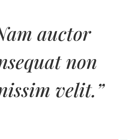
Nam auctor
nsequat non
nissim velit.”