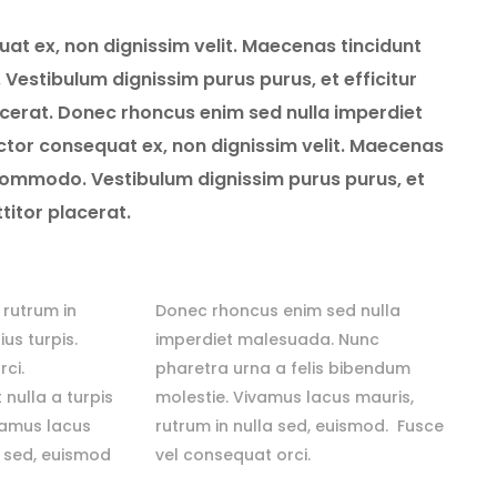
t ex, non dignissim velit. Maecenas tincidunt
estibulum dignissim purus purus, et efficitur
acerat. Donec rhoncus enim sed nulla imperdiet
or consequat ex, non dignissim velit. Maecenas
commodo. Vestibulum dignissim purus purus, et
ttitor placerat.
 rutrum in
Donec rhoncus enim sed nulla
us turpis.
imperdiet malesuada. Nunc
ci.
pharetra urna a felis bibendum
nulla a turpis
molestie. Vivamus lacus mauris,
vamus lacus
rutrum in nulla sed, euismod. Fusce
a sed, euismod
vel consequat orci.