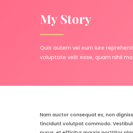
My Story
Quis autem vel eum iure reprehender
voluptate velit esse, quam nihil mo
Nam auctor consequat ex, non digniss
tincidunt volutpat commodo. Vestibu
purus, et efficitur mauris porttitor p