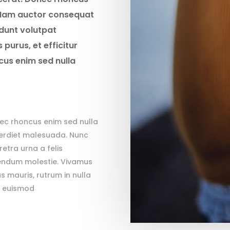
 Nam auctor consequat
idunt volutpat
urus, et efficitur
cus enim sed nulla
ec rhoncus enim sed nulla
erdiet malesuada. Nunc
etra urna a felis
endum molestie. Vivamus
s mauris, rutrum in nulla
, euismod