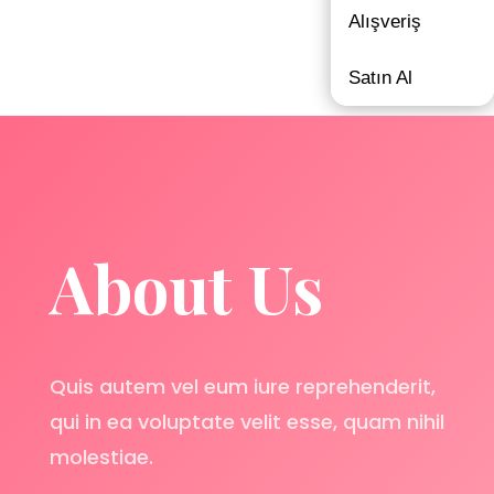
Alışveriş
Satın Al
About Us
Quis autem vel eum iure reprehenderit,
qui in ea voluptate velit esse, quam nihil
molestiae.