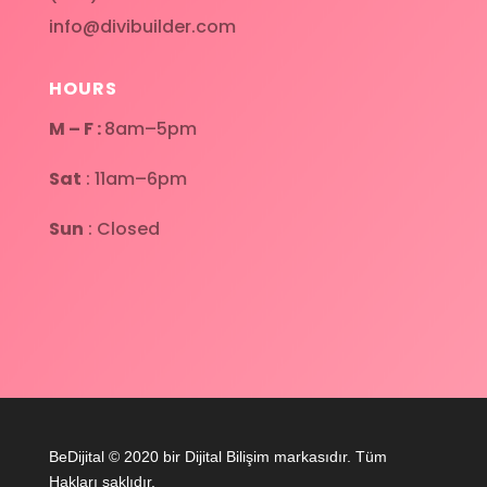
info@divibuilder.com
HOURS
M – F :
8am–5pm
Sat
: 11am–6pm
Sun
: Closed
BeDijital © 2020 bir Dijital Bilişim markasıdır. Tüm
Hakları saklıdır.