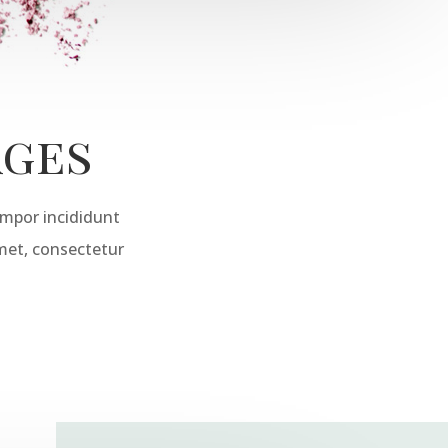
ages
empor incididunt
met, consectetur