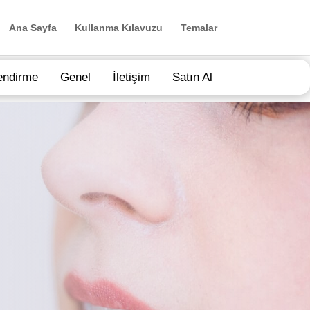
Ana Sayfa
Kullanma Kılavuzu
Temalar
endirme
Genel
İletişim
Satın Al