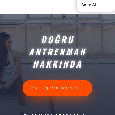
Satın Al
DOĞRU
ANTRENMAN
HAKKINDA
İLETİŞİME GEÇİN