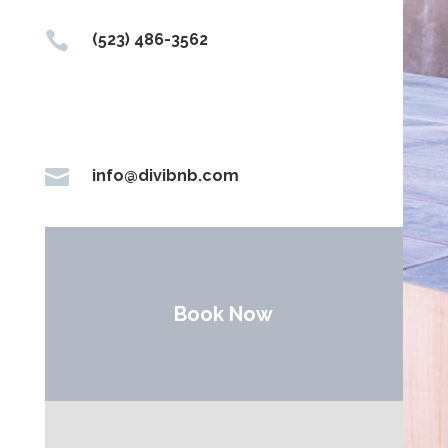

(523) 486-3562

info@divibnb.com
Book Now