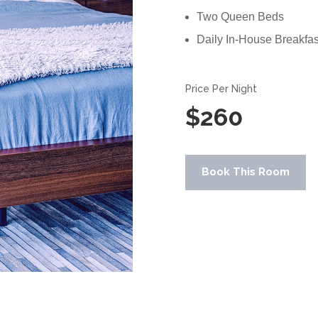
Two Queen Beds
Daily In-House Breakfas
Price Per Night
$260
Book This Room