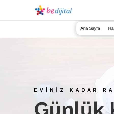
Ana Sayfa
Ha
EVİNİZ KADAR R
Günlük K