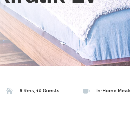


6 Rms, 10 Guests
In-Home Meal