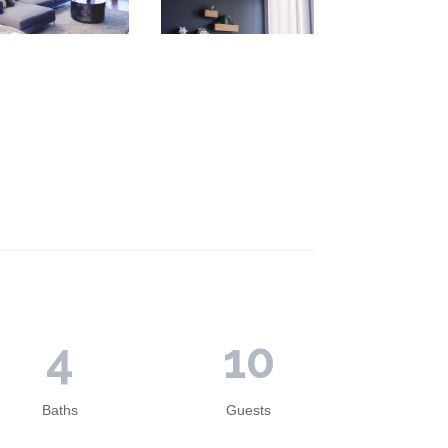
4
10
Baths
Guests