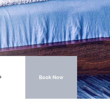
s
Book Now