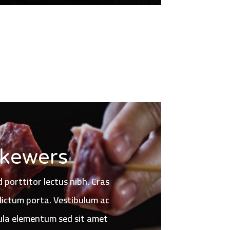
Dry Rub
d porttitor lectus nibh. Cras
 dictum porta. Vestibulum ac
ula elementum sed sit amet