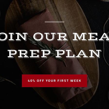
OIN OUR ME
PREP PLAN
40% OFF YOUR FIRST WEEK