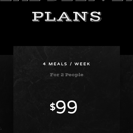
PLANS
4 MEALS / WEEK
For 2 People
99
$
.