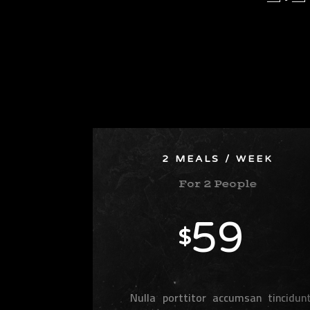
2 MEALS / WEEK
For 2 People
59
$
Nulla porttitor accumsan tincidunt