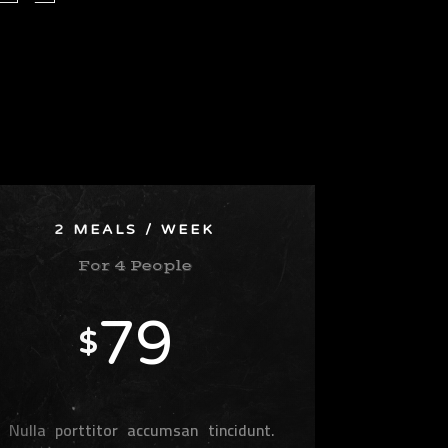
2 MEALS / WEEK
For 4 People
79
$
Nulla porttitor accumsan tincidunt.