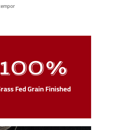
 tempor
100
%
rass Fed Grain Finished