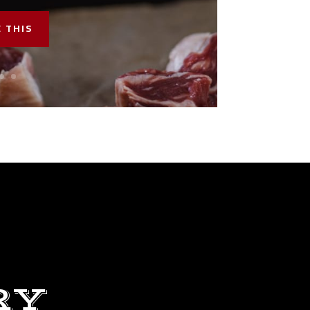
 THIS
RY