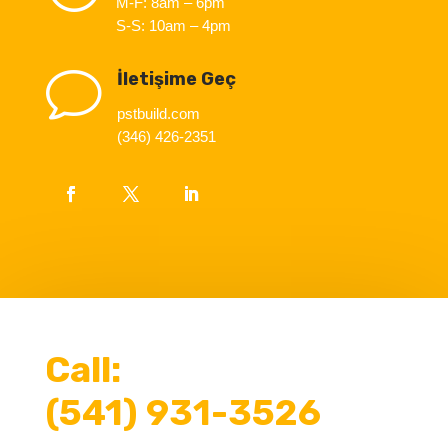
M-F: 8am – 6pm
S-S: 10am – 4pm
v
İletişime Geç
pstbuild.com
(346) 426-2351
Call:
(541) 931-3526