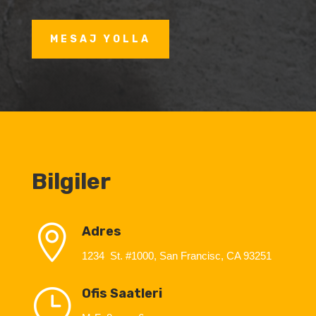
MESAJ YOLLA
Bilgiler

Adres
1234 St. #1000, San Francisc, CA 93251
}
Ofis Saatleri