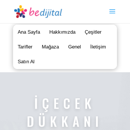
Ana Sayfa
Hakkımızda
Çeşitler
Tarifler
Mağaza
Genel
İletişim
Satın Al
İÇECEK
DÜKKANI