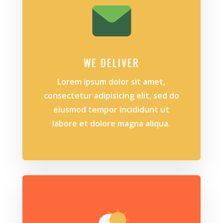
WE DELIVER
Lorem ipsum dolor sit amet,
consectetur adipisicing elit, sed do
eiusmod tempor incididunt ut
labore et dolore magna aliqua.