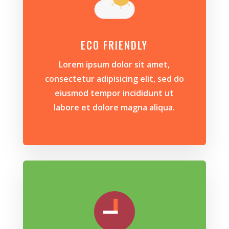
ECO FRIENDLY
Lorem ipsum dolor sit amet,
consectetur adipisicing elit, sed do
eiusmod tempor incididunt ut
labore et dolore magna aliqua.