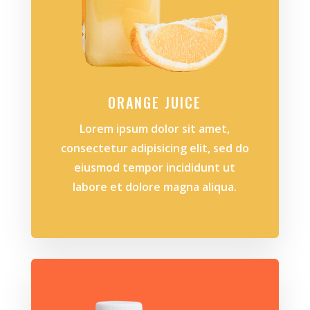
ORANGE JUICE
Lorem ipsum dolor sit amet,
consectetur adipisicing elit, sed do
eiusmod tempor incididunt ut
labore et dolore magna aliqua.