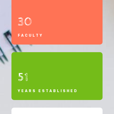
30
FACULTY
51
YEARS ESTABLISHED