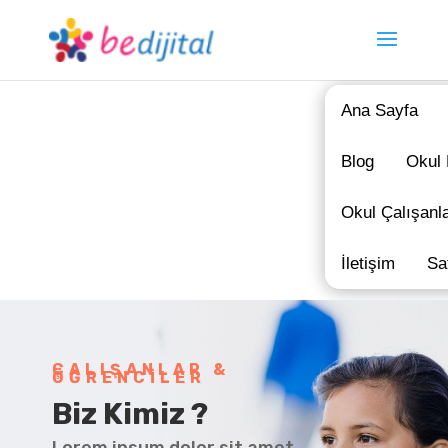
Ana Sayfa
Blog
Okul 
Okul Çalışanla
İletişim
Sa
ÇALIŞANLAR &
ÖĞRENCİLER
Biz Kimiz ?
Lorem ipsum dolor sit amet,