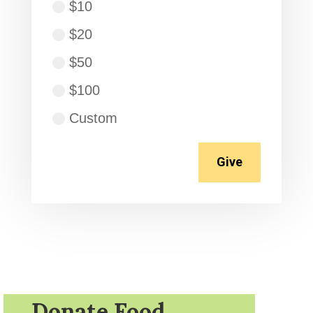
$10
$20
$50
$100
Custom
Give
Donate Food