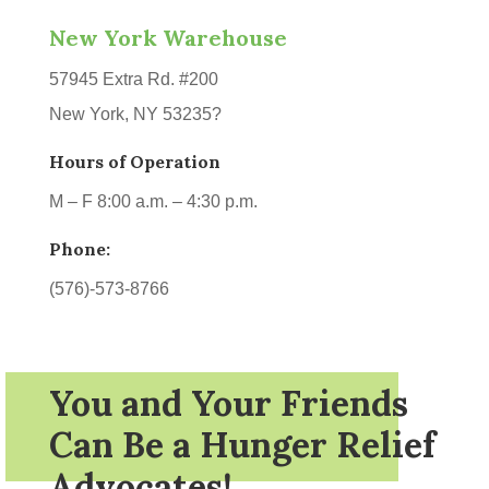
New York Warehouse
57945 Extra Rd. #200
New York, NY 53235?
Hours of Operation
M – F 8:00 a.m. – 4:30 p.m.
Phone:
(576)-573-8766
You and Your Friends
Can Be a Hunger Relief
Advocates!