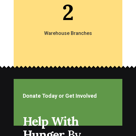
2
Warehouse Branches
Donate Today or Get Involved
Help With
Hunger
By