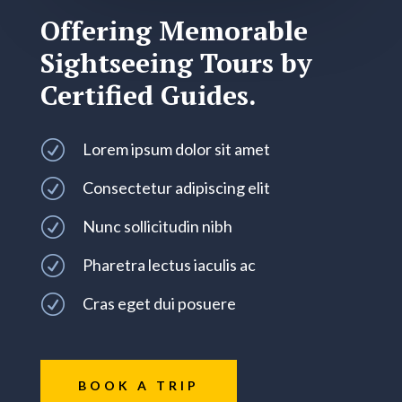
Offering Memorable
Sightseeing Tours by
Certified Guides.
R
Lorem ipsum dolor sit amet
R
Consectetur adipiscing elit
R
Nunc sollicitudin nibh
R
Pharetra lectus iaculis ac
R
Cras eget dui posuere
BOOK A TRIP