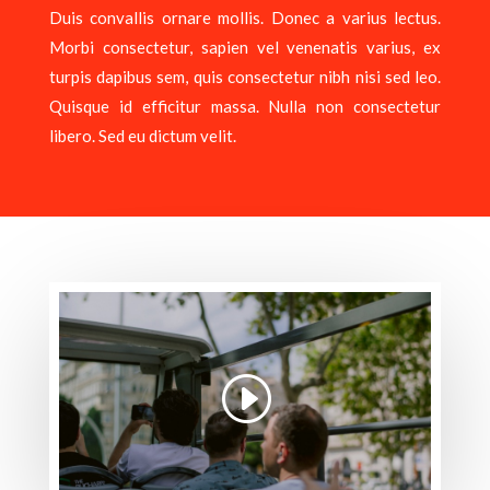
Duis convallis ornare mollis. Donec a varius lectus.
Morbi consectetur, sapien vel venenatis varius, ex
turpis dapibus sem, quis consectetur nibh nisi sed leo.
Quisque id efficitur massa. Nulla non consectetur
libero. Sed eu dictum velit.